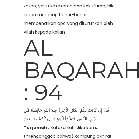
kalian, yaitu kesesatan dan kekufuran, bila
kalian memang benar-benar
membenarkan apa yang diturunkan oleh
Allah kepada kalian.
AL
BAQARA
: 94
قُلْ إِن كَانَتْ لَكُمُ الدَّارُ الآَخِرَةُ عِندَ اللّهِ خَالِصَةً مِّن
دُونِ النَّاسِ فَتَمَنَّوُاْ الْمَوْتَ إِن كُنتُمْ صَادِقِينَ
Terjemah :
Katakanlah: Jika kamu
(menganggap bahwa) kampung akhirat