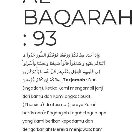
BAQARA
: 93
وَإِذْ أَخَذْنَا مِيثَاقَكُمْ وَرَفَعْنَا فَوْقَكُمُ الطُّورَ خُذُواْ مَا
آتَيْنَاكُم بِقُوَّةٍ وَاسْمَعُواْ قَالُواْ سَمِعْنَا وَعَصَيْنَا وَأُشْرِبُواْ
فِي قُلُوبِهِمُ الْعِجْلَ بِكُفْرِهِمْ قُلْ بِئْسَمَا يَأْمُرُكُمْ بِهِ
إِيمَانُكُمْ إِن كُنتُمْ مُّؤْمِنِينَ
Terjemah :
Dan
(ingatlah), ketika Kami mengambil janji
dari kamu dan Kami angkat bukit
(Thursina) di atasmu (seraya Kami
berfirman): Peganglah teguh-teguh apa
yang Kami berikan kepadamu dan
dengarkanlah! Mereka menjawab: Kami