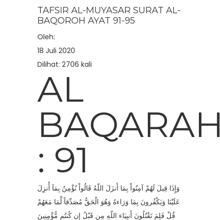
TAFSIR AL-MUYASAR SURAT AL-
BAQOROH AYAT 91-95
Oleh:
18 Juli 2020
Dilihat: 2706 kali
AL
BAQARA
: 91
وَإِذَا قِيلَ لَهُمْ آمِنُواْ بِمَا أَنزَلَ اللّهُ قَالُواْ نُؤْمِنُ بِمَآ أُنزِلَ
عَلَيْنَا وَيَكْفُرونَ بِمَا وَرَاءهُ وَهُوَ الْحَقُّ مُصَدِّقاً لِّمَا مَعَهُمْ
قُلْ فَلِمَ تَقْتُلُونَ أَنبِيَاء اللّهِ مِن قَبْلُ إِن كُنتُم مُّؤْمِنِينَ