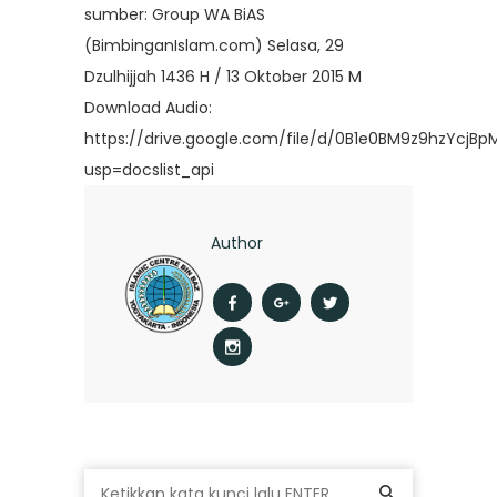
sumber: Group WA BiAS
(BimbinganIslam.com) Selasa, 29
Dzulhijjah 1436 H / 13 Oktober 2015 M
Download Audio:
https://drive.google.com/file/d/0B1e0BM9z9hzYcj
usp=docslist_api
Author