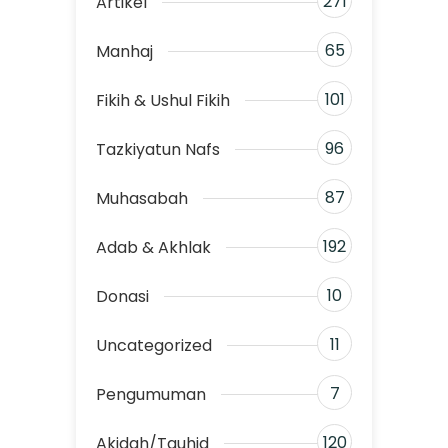
271
Artikel
65
Manhaj
101
Fikih & Ushul Fikih
96
Tazkiyatun Nafs
87
Muhasabah
192
Adab & Akhlak
10
Donasi
11
Uncategorized
7
Pengumuman
120
Akidah/Tauhid