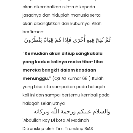
akan dikembalikan ruh-ruh kepada
jasadnya dan hiduplah manusia serta
akan dibangkitkan dari kuburnya. Allah
berfirman:
ثُمَّ نُفِخَ فِيهِ أُخْرَى فَإِذَا هُمْ قِيَامٌ يَنْظُرُونَ
"Kemudian akan ditiup sangkakala
yang kedua kalinya maka tiba-tiba
mereka bangkit dalam keadaan
menunggu."
(QS Az Zumar 68 ) Itulah
yang bisa kita sampaikan pada halaqah
kali ini dan sampai bertemu kembali pada
halaqah selanjutnya.
والسلام عليكم ورحمة اللّه وبركاته
'Abdullah Roy Di kota Al Madīnah
Ditranskrip oleh Tim Transkrip BiAS