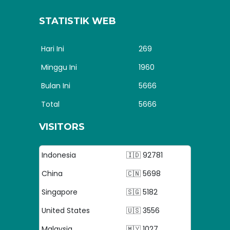
STATISTIK WEB
Hari Ini
269
Minggu Ini
1960
Bulan Ini
5666
Total
5666
VISITORS
Indonesia
🇮🇩 92781
China
🇨🇳 5698
Singapore
🇸🇬 5182
United States
🇺🇸 3556
Malaysia
🇲🇾 1027