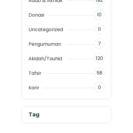
192
Adab & Akhlak
10
Donasi
11
Uncategorized
7
Pengumuman
120
Akidah/Tauhid
58
Tafsir
0
Karir
Tag