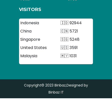
VISITORS
Indonesia
🇮🇩 92944
China
🇨🇳 5721
Singapore
🇸🇬 5248
United States
🇺🇸 3591
Malaysia
🇲🇾 1031
Copyright© 2023
Binbaz
,Designed by
Binbaz IT