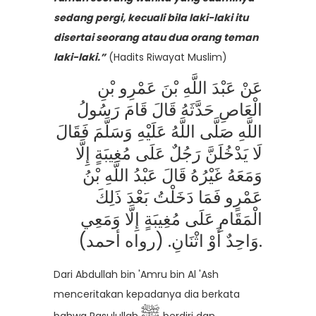
sedang pergi, kecuali bila laki-laki itu
disertai seorang atau dua orang teman
laki-laki.”
(Hadits Riwayat Muslim)
عَنْ عَبْدَ اللَّهِ بْنَ عَمْرِو بْنِ
الْعَاصِ حَدَّثَهُ قَالَ قَامَ رَسُولُ
اللَّهِ صَلَّى اللَّهُ عَلَيْهِ وَسَلَّمَ فَقَالَ
لَا يَدْخُلَنَّ رَجُلٌ عَلَى مُغِيبَةٍ إِلَّا
وَمَعَهُ غَيْرُهُ قَالَ عَبْدُ اللَّهِ بْنُ
عَمْرٍو فَمَا دَخَلْتُ بَعْدَ ذَلِكَ
الْمَقَامِ عَلَى مُغِيبَةٍ إِلَّا وَمَعِي
وَاحِدٌ أَوْ اثْنَانِ. (رواه أحمد).
Dari Abdullah bin 'Amru bin Al 'Ash
menceritakan kepadanya dia berkata
ﷺ
bahwa Rasulullah
berdiri dan