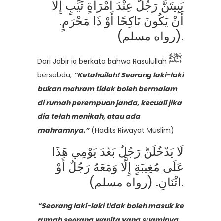
يَبِيتَنَّ رَجُلٌ عِنْدَ امْرَأَةٍ ثَيِّبٍ إِلَّا
أَنْ يَكُونَ نَاكِحًا أَوْ ذَا مَحْرَمٍ.
(رواه مسلم).
ﷺ
Dari Jabir ia berkata bahwa Rasulullah
bersabda,
“Ketahuilah! Seorang laki-laki
bukan mahram tidak boleh bermalam
di rumah perempuan janda, kecuali jika
dia telah menikah, atau ada
mahramnya.”
(Hadits Riwayat Muslim)
لَا يَدْخُلَنَّ رَجُلٌ بَعْدَ يَوْمِي هَذَا
عَلَى مُغِيبَةٍ إِلَّا وَمَعَهُ رَجُلٌ أَوْ
اثْنَانِ. (رواه مسلم).
“Seorang laki-laki tidak boleh masuk ke
rumah seorang wanita yang suaminya