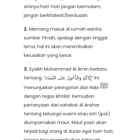
artinya hati-hati jangan bermalam,
jangan berkhalwat/berduaan.
2.
Memang masuk di rumah wanita
sumber fitnah, apalagi dengan tinggal
lama, hal ini akan menimbulkan
kerusakan yang besar.
3.
Syaikh Muhammad Al Amin berkata
tentang: “إِيَّاكُمْ وَالدُّخُولَ عَلَى النِّسَاءِ” Ini
ﷺ
menunjukkan peringatan dari Nabi
dengan tegas ikhtilat. Kemudian
pertanyaan dari sahabat Al Anshar
tentang keluarga suami atau istri (ipar)
diumpamakan maut. Maut pasti akan
terjadi bagi orang di dunia agar hati-hati,
karena bisa menimbulkan fahisyah