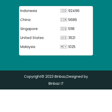
Indonesia
🇮🇩 92496
China
🇨🇳 5686
Singapore
🇸🇬 5118
United States
🇺🇸 3521
Malaysia
🇲🇾 1025
Copyright© 2023
Binbaz
,Designed by
Binbaz IT