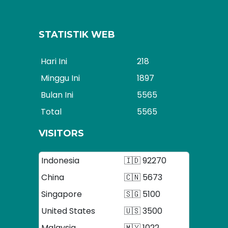
STATISTIK WEB
Hari Ini
218
Minggu Ini
1897
Bulan Ini
5565
Total
5565
VISITORS
Indonesia
🇮🇩 92270
China
🇨🇳 5673
Singapore
🇸🇬 5100
United States
🇺🇸 3500
Malaysia
🇲🇾 1022